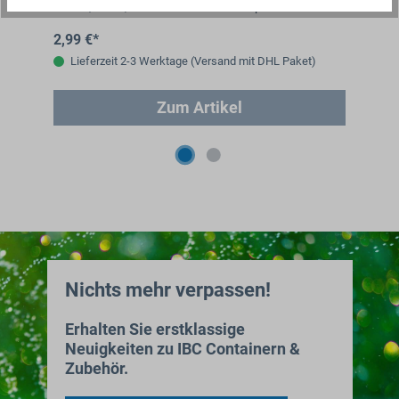
55mm; W = 5,5mm ACHTUNG! Nicht passend…
Dan
2,99 €*
8,
Lieferzeit 2-3 Werktage (Versand mit DHL Paket)
Zum Artikel
Nichts mehr verpassen!
Erhalten Sie erstklassige
Neuigkeiten zu IBC Containern &
Zubehör.