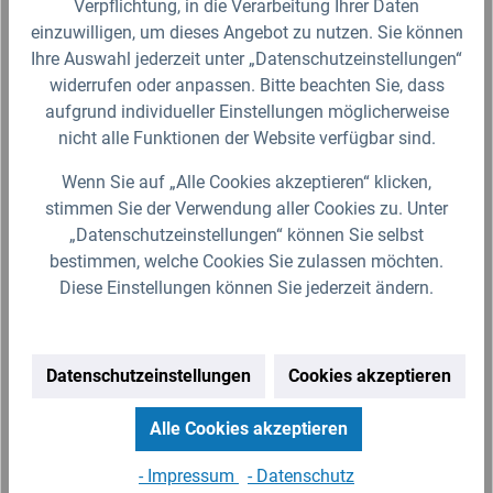
Verpflichtung, in die Verarbeitung Ihrer Daten
einzuwilligen, um dieses Angebot zu nutzen. Sie können
Produktgalerie überspringen
Zubehör
Ihre Auswahl jederzeit unter „Datenschutzeinstellungen“
widerrufen oder anpassen. Bitte beachten Sie, dass
aufgrund individueller Einstellungen möglicherweise
nicht alle Funktionen der Website verfügbar sind.
Wenn Sie auf „Alle Cookies akzeptieren“ klicken,
stimmen Sie der Verwendung aller Cookies zu. Unter
„Datenschutzeinstellungen“ können Sie selbst
bestimmen, welche Cookies Sie zulassen möchten.
Diese Einstellungen können Sie jederzeit ändern.
IBC S60x6 DN50 Alveolit PE-Schaumdichtung
IB
Datenschutzeinstellungen
Cookies akzeptieren
Dr
Alle Cookies akzeptieren
Passend für IBC Adapter S60x6 60mm (DN50)
Der
Grobgewinde des Herstellers SCHÜTZ oder
ide
- Impressum
- Datenschutz
baugleiche Auslaufarmaturen. DN = 44mm; D =
zuv