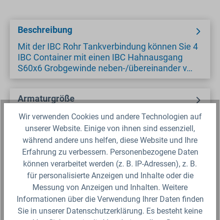
Beschreibung
Mit der IBC Rohr Tankverbindung können Sie 4
IBC Container mit einen IBC Hahnausgang
S60x6 Grobgewinde neben-/übereinander v…
Armaturgröße
Wir verwenden Cookies und andere Technologien auf
unserer Website. Einige von ihnen sind essenziell,
Sicherheitsdatenblatt
während andere uns helfen, diese Website und Ihre
Erfahrung zu verbessern. Personenbezogene Daten
Fragen zum Artikel?
können verarbeitet werden (z. B. IP-Adressen), z. B.
für personalisierte Anzeigen und Inhalte oder die
Messung von Anzeigen und Inhalten. Weitere
Produktbewertungen
Informationen über die Verwendung Ihrer Daten finden
Sie in unserer Datenschutzerklärung. Es besteht keine