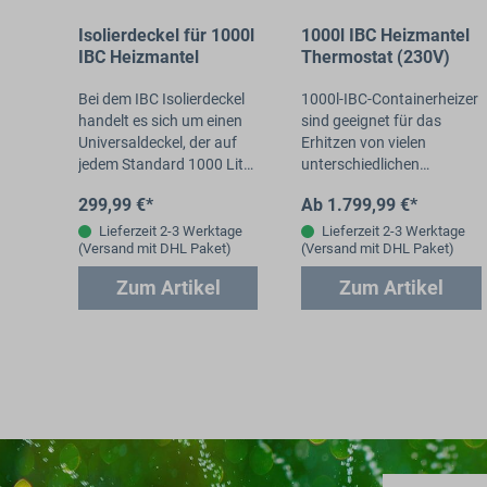
Isolierdeckel für 1000l
1000l IBC Heizmantel
IBC Heizmantel
Thermostat (230V)
Bei dem IBC Isolierdeckel
1000l-IBC-Containerheizer
handelt es sich um einen
sind geeignet für das
Universaldeckel, der auf
Erhitzen von vielen
jedem Standard 1000 Liter
unterschiedlichen
IBC Container passt. Der
Flüssigkeiten, z.B. Wasser,
299,99 €*
Ab 1.799,99 €*
Isolierdeckel kann in
Harz, Öl, Fett, Sirup,
Verbindung…
Zucker, Kraftstoff und…
Lieferzeit 2-3 Werktage
Lieferzeit 2-3 Werktage
(Versand mit DHL Paket)
(Versand mit DHL Paket)
Zum Artikel
Zum Artikel