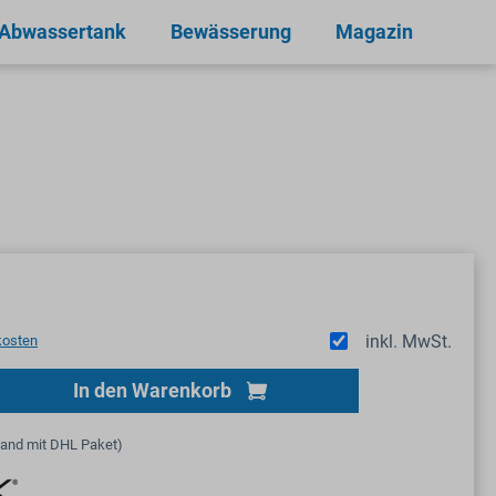
 Abwassertank
Bewässerung
Magazin
inkl. MwSt.
kosten
Gib den gewünschten Wert ein oder benutze
In den Warenkorb
sand mit DHL Paket)