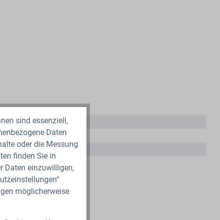
nen sind essenziell,
00
sonenbezogene Daten
00
nhalte oder die Messung
lon
en finden Sie in
ün
r Daten einzuwilligen,
utzeinstellungen“
ungen möglicherweise