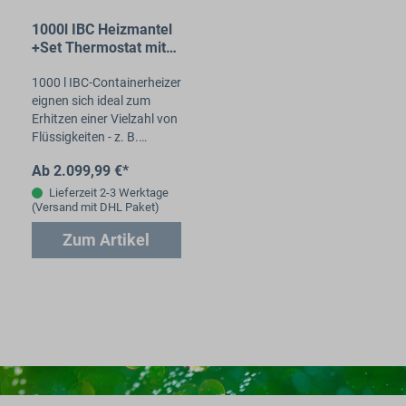
1000l IBC Heizmantel
+Set Thermostat mit
Isolierdeckel (230V)
1000 l IBC-Containerheizer
eignen sich ideal zum
Erhitzen einer Vielzahl von
Flüssigkeiten - z. B.
Wasser, Harze, Öle, Fette,
Ab 2.099,99 €*
Sirup, Zucker, Kraftstoffe
und viele…
Lieferzeit 2-3 Werktage
(Versand mit DHL Paket)
Zum Artikel