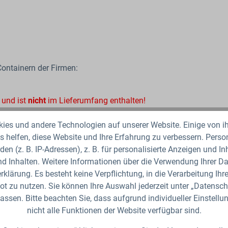
Containern der Firmen:
 und ist
nicht
im Lieferumfang enthalten!
es und andere Technologien auf unserer Website. Einige von ih
44
 helfen, diese Website und Ihre Erfahrung zu verbessern. Per
10
den (z. B. IP-Adressen), z. B. für personalisierte Anzeigen und I
Ny
d Inhalten. Weitere Informationen über die Verwendung Ihrer Dat
Gr
klärung. Es besteht keine Verpflichtung, in die Verarbeitung Ihre
t zu nutzen. Sie können Ihre Auswahl jederzeit unter „Datensch
assen. Bitte beachten Sie, dass aufgrund individueller Einstell
nicht alle Funktionen der Website verfügbar sind.