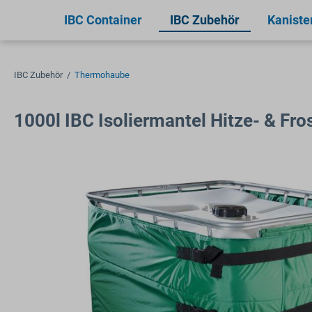
springen
Zur Hauptnavigation springen
IBC Container
IBC Zubehör
Kaniste
IBC Zubehör
/
Thermohaube
1000l IBC Isoliermantel Hitze- & Fro