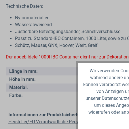
Technische Daten:
Nylonmaterialien
Wasserabweisend
Justierbare Befestigungsbänder, Schnellverschlüsse
Passt zu Standard-IBC-Containern, 1000 Liter, sowie zu 
Schütz, Mauser, GNX, Hoover, Werit, Greif
Der abgebildete 1000l IBC Container dient nur zur Dekoration
Wir verwenden Cooki
Länge in mm:
während andere uns
Höhe in mm:
können verarbeitet wer
Material:
von Anzeigen un
Farbe:
unserer Datenschutzer
um dieses Angebo
widerrufen oder anp
Informationen zur Produktsicherheit
Hersteller/EU Verantwortliche Person