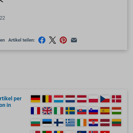
22
en
Artikel teilen:
tikel per
on in