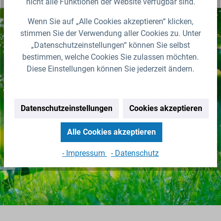
nicht alle Funktionen der Website verfügbar sind.
Wenn Sie auf „Alle Cookies akzeptieren“ klicken,
stimmen Sie der Verwendung aller Cookies zu. Unter
Nichts mehr verpassen!
„Datenschutzeinstellungen“ können Sie selbst
bestimmen, welche Cookies Sie zulassen möchten.
Erhalten Sie erstklassige
Diese Einstellungen können Sie jederzeit ändern.
Neuigkeiten zu IBC Containern &
Zubehör.
Zur Newsletter Anmeldung
Datenschutzeinstellungen
Cookies akzeptieren
(Abmeldung jederzeit möglich)
Alle Cookies akzeptieren
- Impressum
- Datenschutz