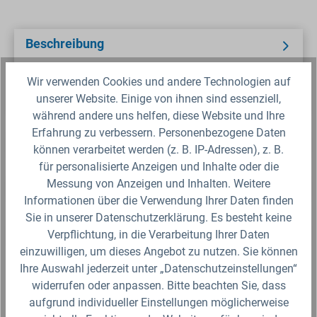
Beschreibung
Das manuelle Handzapfventil in weiß von
Wir verwenden Cookies und andere Technologien auf
CEMO erfüllt höchste Qualität und bietet eine
einwandfreie Funktionalität. Das richt…
unserer Website. Einige von ihnen sind essenziell,
während andere uns helfen, diese Website und Ihre
Erfahrung zu verbessern. Personenbezogene Daten
Sicherheitsdatenblatt
können verarbeitet werden (z. B. IP-Adressen), z. B.
für personalisierte Anzeigen und Inhalte oder die
Messung von Anzeigen und Inhalten. Weitere
Fragen zum Artikel?
Informationen über die Verwendung Ihrer Daten finden
Sie in unserer Datenschutzerklärung. Es besteht keine
Produktbewertungen
Verpflichtung, in die Verarbeitung Ihrer Daten
einzuwilligen, um dieses Angebot zu nutzen. Sie können
Ihre Auswahl jederzeit unter „Datenschutzeinstellungen“
widerrufen oder anpassen. Bitte beachten Sie, dass
aufgrund individueller Einstellungen möglicherweise