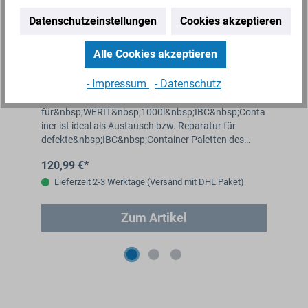
Datenschutzeinstellungen
Cookies akzeptieren
Alle Cookies akzeptieren
PE-Palette für WERIT 1000l IBC als
St
Austausch Palette 1200 x 1000 mm
Au
- Impressum
- Datenschutz
Die PE-Palette
Um
;Co
für&nbsp;WERIT&nbsp;1000l&nbsp;IBC&nbsp;Conta
pas
iner ist ideal als Austausch bzw. Reparatur für
ist
defekte&nbsp;IBC&nbsp;Container Paletten des
Ku
nma
Herstellers&nbsp;WERIT&nbsp;im&nbsp;Palettenma
120,99 €*
11
ß&nbsp;von…
Lieferzeit 2-3 Werktage (Versand mit DHL Paket)
Zum Artikel