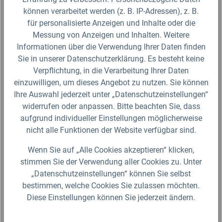
Herstellers WERIT im Palettenmaß von 800 x 600
können verarbeitet werden (z. B. IP-Adressen), z. B.
mm. Das Set besteht…
9,99 €*
für personalisierte Anzeigen und Inhalte oder die
Lieferzeit 2-3 Werktage (Versand mit DHL Paket)
Messung von Anzeigen und Inhalten. Weitere
Informationen über die Verwendung Ihrer Daten finden
Zum Artikel
Sie in unserer Datenschutzerklärung. Es besteht keine
Verpflichtung, in die Verarbeitung Ihrer Daten
einzuwilligen, um dieses Angebot zu nutzen. Sie können
Ihre Auswahl jederzeit unter „Datenschutzeinstellungen“
widerrufen oder anpassen. Bitte beachten Sie, dass
aufgrund individueller Einstellungen möglicherweise
Produktgalerie überspringen
Ähnliche Artikel
nicht alle Funktionen der Website verfügbar sind.
Wenn Sie auf „Alle Cookies akzeptieren“ klicken,
stimmen Sie der Verwendung aller Cookies zu. Unter
„Datenschutzeinstellungen“ können Sie selbst
bestimmen, welche Cookies Sie zulassen möchten.
Diese Einstellungen können Sie jederzeit ändern.