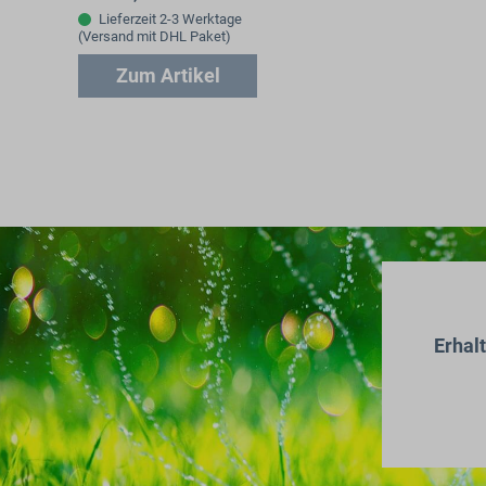
bestimmten Viskosität
Lieferzeit 2-3 Werktage
(Versand mit DHL Paket)
gelagert…
Zum Artikel
Erhal