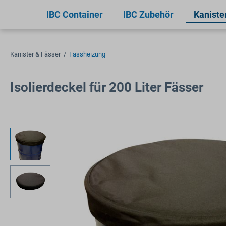
springen
Zur Hauptnavigation springen
IBC Container
IBC Zubehör
Kaniste
Kanister & Fässer
/
Fassheizung
Isolierdeckel für 200 Liter Fässer