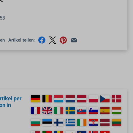
58
en
Artikel teilen:
tikel per
on in