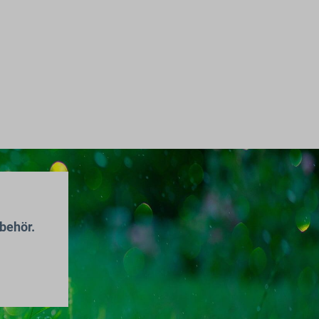
behör.