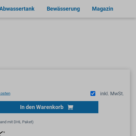
 Abwassertank
Bewässerung
Magazin
inkl. MwSt.
kosten
Gib den gewünschten Wert ein oder benutze
In den Warenkorb
sand mit DHL Paket)