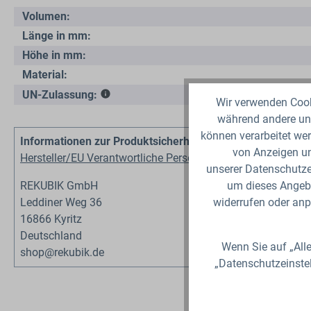
Volumen:
Länge in mm:
Höhe in mm:
Material:
UN-Zulassung:
Wir verwenden Cooki
während andere uns
können verarbeitet wer
Informationen zur Produktsicherheit
von Anzeigen un
Hersteller/EU Verantwortliche Person
unserer Datenschutzer
REKUBIK GmbH
um dieses Angebo
Leddiner Weg 36
widerrufen oder anp
16866 Kyritz
Deutschland
Wenn Sie auf „Alle
shop@rekubik.de
„Datenschutzeinste
Produktgalerie überspringen