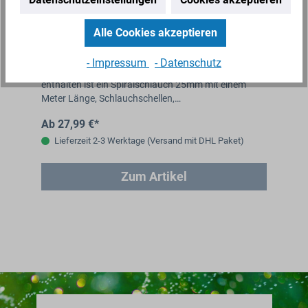
IBC Deckel Einlauf für 50m² Füllautomat
Garantia inkl. Verbindungsset
Alle Cookies akzeptieren
Mit dem Verbindungsset können Sie Ihren IBC mit
- Impressum
- Datenschutz
dem Füllautomat Garantia 50 m² verbinden. Im Set
enthalten ist ein Spiralschlauch 25mm mit einem
Meter Länge, Schlauchschellen,…
Ab 27,99 €*
Lieferzeit 2-3 Werktage (Versand mit DHL Paket)
Zum Artikel