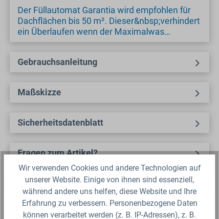
Der Füllautomat Garantia wird empfohlen für
Dachflächen bis 50 m². Dieser&nbsp;verhindert
ein Überlaufen wenn der Maximalwas…
Gebrauchsanleitung
Maßskizze
Sicherheitsdatenblatt
Fragen zum Artikel?
Wir verwenden Cookies und andere Technologien auf
unserer Website. Einige von ihnen sind essenziell,
Produktbewertungen
während andere uns helfen, diese Website und Ihre
Erfahrung zu verbessern. Personenbezogene Daten
Für die Darstellung des Artikelbildes verwenden wir eine zufällig
können verarbeitet werden (z. B. IP-Adressen), z. B.