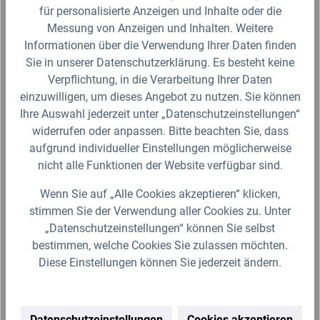
gewählte Artikelgröße als Beispielabbildung. Die Abbildungen,
für personalisierte Anzeigen und Inhalte oder die
technischen Daten, Maßangaben in Millimeter, Gewichtsangaben in
Gramm und Ausführungen sind somit unverbindlich. Die eigentliche
Messung von Anzeigen und Inhalten. Weitere
Definition und der Verwendungszweck des Artikels sowie die Nutzmaße
Informationen über die Verwendung Ihrer Daten finden
sind ausschließlich der Darstellungsunterstützung von uns
bereitgestellt. Wir behalten uns jederzeit Änderungen ohne Ankündigung
Sie in unserer Datenschutzerklärung. Es besteht keine
vor.
Verpflichtung, in die Verarbeitung Ihrer Daten
einzuwilligen, um dieses Angebot zu nutzen. Sie können
Ihre Auswahl jederzeit unter „Datenschutzeinstellungen“
widerrufen oder anpassen. Bitte beachten Sie, dass
Produktgalerie überspringen
Zubehör
aufgrund individueller Einstellungen möglicherweise
nicht alle Funktionen der Website verfügbar sind.
Wenn Sie auf „Alle Cookies akzeptieren“ klicken,
stimmen Sie der Verwendung aller Cookies zu. Unter
„Datenschutzeinstellungen“ können Sie selbst
bestimmen, welche Cookies Sie zulassen möchten.
Diese Einstellungen können Sie jederzeit ändern.
Datenschutzeinstellungen
Cookies akzeptieren