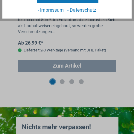
bis 80m² Dachfläche
Fa
- Impressum
- Datenschutz
Der Füllautomat de luxe ist geeignet für Dachflächen
Der
m
bis maximal 80m². Im Füllautomat de luxe ist ein Sieb
Lös
als Laubabweiser eingebaut, so werden grobe
Ihr
Verschmutzungen…
Mo
Ab 26,99 €*
49
Lieferzeit 2-3 Werktage (Versand mit DHL Paket)
Zum Artikel
Nichts mehr verpassen!