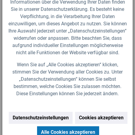
Informationen über die Verwendung Ihrer Daten finden
Definition und der Verwendungszweck des Artikels sowie die Nutzmaße
sind ausschließlich der Darstellungsunterstützung von uns
Sie in unserer Datenschutzerklärung. Es besteht keine
bereitgestellt. Wir behalten uns jederzeit Änderungen ohne Ankündigung
Verpflichtung, in die Verarbeitung Ihrer Daten
vor.
einzuwilligen, um dieses Angebot zu nutzen. Sie können
Ihre Auswahl jederzeit unter „Datenschutzeinstellungen“
widerrufen oder anpassen. Bitte beachten Sie, dass
Produktgalerie überspringen
Zubehör
aufgrund individueller Einstellungen möglicherweise
nicht alle Funktionen der Website verfügbar sind.
Wenn Sie auf „Alle Cookies akzeptieren“ klicken,
stimmen Sie der Verwendung aller Cookies zu. Unter
„Datenschutzeinstellungen“ können Sie selbst
bestimmen, welche Cookies Sie zulassen möchten.
Diese Einstellungen können Sie jederzeit ändern.
Datenschutzeinstellungen
Cookies akzeptieren
Füllautomat de luxe für DN 70-100 Fallrohr
SP
Alle Cookies akzeptieren