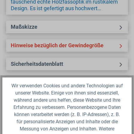
täuschend echte Holzfassoptik im rustikalem
Design. Es ist gefertigt aus hochwert…
Maßskizze
Hinweise bezüglich der Gewindegröße
Sicherheitsdatenblatt
Fragen zum Artikel?
Wir verwenden Cookies und andere Technologien auf
unserer Website. Einige von ihnen sind essenziell,
während andere uns helfen, diese Website und Ihre
Produktbewertungen
Erfahrung zu verbessern. Personenbezogene Daten
können verarbeitet werden (z. B. IP-Adressen), z. B.
Für die Darstellung des Artikelbildes verwenden wir eine zufällig
für personalisierte Anzeigen und Inhalte oder die
gewählte Artikelgröße als Beispielabbildung. Die Abbildungen,
technischen Daten, Maßangaben in Millimeter, Gewichtsangaben in
Messung von Anzeigen und Inhalten. Weitere
Gramm und Ausführungen sind somit unverbindlich. Die eigentliche