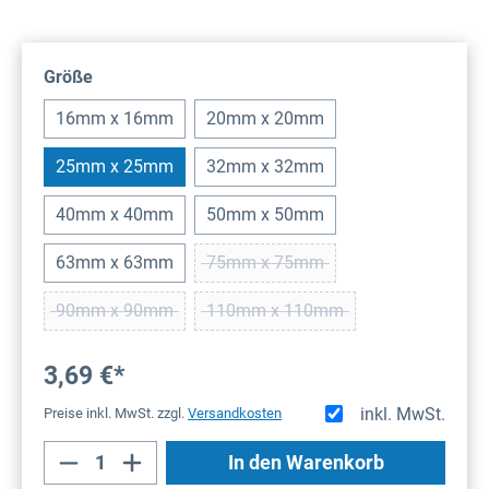
auswählen
Größe
16mm x 16mm
20mm x 20mm
25mm x 25mm
32mm x 32mm
40mm x 40mm
50mm x 50mm
63mm x 63mm
75mm x 75mm
(Diese Option ist zurzeit nicht ver
90mm x 90mm
110mm x 110mm
(Diese Option ist zurzeit nicht verfügbar.)
(Diese Option ist zurzeit nicht v
3,69 €*
inkl. MwSt.
Preise inkl. MwSt. zzgl.
Versandkosten
Produkt Anzahl: Gib den gewünschten Wert
In den Warenkorb