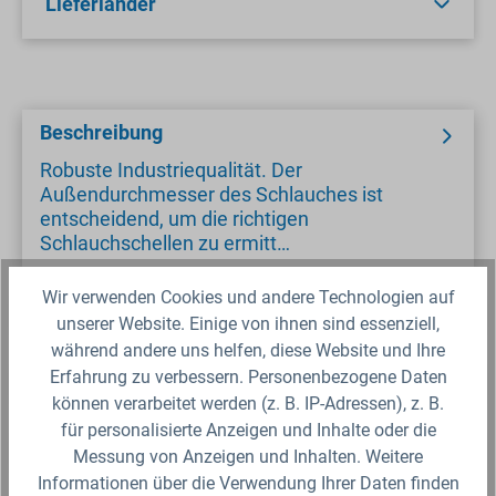
Lieferländer
Beschreibung
Robuste Industriequalität. Der
Außendurchmesser des Schlauches ist
entscheidend, um die richtigen
Schlauchschellen zu ermitt…
Wir verwenden Cookies und andere Technologien auf
Sicherheitsdatenblatt
unserer Website. Einige von ihnen sind essenziell,
während andere uns helfen, diese Website und Ihre
Erfahrung zu verbessern. Personenbezogene Daten
Fragen zum Artikel?
können verarbeitet werden (z. B. IP-Adressen), z. B.
für personalisierte Anzeigen und Inhalte oder die
Produktbewertungen
Messung von Anzeigen und Inhalten. Weitere
Informationen über die Verwendung Ihrer Daten finden