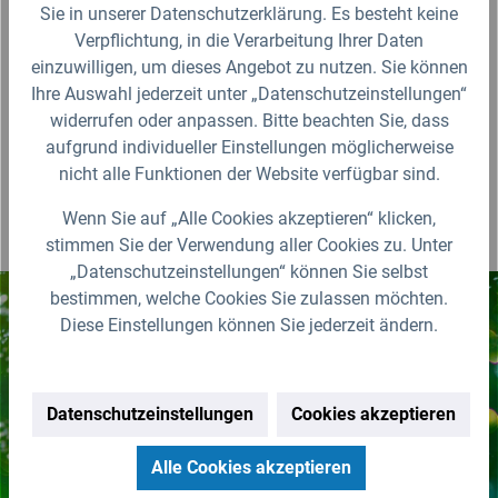
Sie in unserer Datenschutzerklärung. Es besteht keine
Für die Darstellung des Artikelbildes verwenden wir eine zufällig
gewählte Artikelgröße als Beispielabbildung. Die Abbildungen,
Verpflichtung, in die Verarbeitung Ihrer Daten
technischen Daten, Maßangaben in Millimeter, Gewichtsangaben in
einzuwilligen, um dieses Angebot zu nutzen. Sie können
Gramm und Ausführungen sind somit unverbindlich. Die eigentliche
Definition und der Verwendungszweck des Artikels sowie die Nutzmaße
Ihre Auswahl jederzeit unter „Datenschutzeinstellungen“
sind ausschließlich der Darstellungsunterstützung von uns
widerrufen oder anpassen. Bitte beachten Sie, dass
bereitgestellt. Wir behalten uns jederzeit Änderungen ohne Ankündigung
vor.
aufgrund individueller Einstellungen möglicherweise
nicht alle Funktionen der Website verfügbar sind.
Wenn Sie auf „Alle Cookies akzeptieren“ klicken,
stimmen Sie der Verwendung aller Cookies zu. Unter
„Datenschutzeinstellungen“ können Sie selbst
bestimmen, welche Cookies Sie zulassen möchten.
Diese Einstellungen können Sie jederzeit ändern.
Nichts mehr verpassen!
Erhalten Sie erstklassige
Datenschutzeinstellungen
Cookies akzeptieren
Neuigkeiten zu IBC Containern &
Zubehör.
Alle Cookies akzeptieren
Zur Newsletter Anmeldung