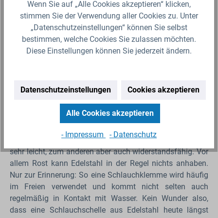
Wenn Sie auf „Alle Cookies akzeptieren“ klicken,
Schlauch kann dank der kleinen Schellen bzw. Klemmen
stimmen Sie der Verwendung aller Cookies zu. Unter
absolut dicht auf einer
Schlauchtülle
befestigt werden.
„Datenschutzeinstellungen“ können Sie selbst
Eine Schlauchschelle aus Edelstahl –
bestimmen, welche Cookies Sie zulassen möchten.
simpel und doch so raffiniert
Diese Einstellungen können Sie jederzeit ändern.
Zur Befestigung des Schlauchs auf der Tülle wird also ein
ganz einfaches Prinzip genutzt: Man klemmt ihn durch
Datenschutzeinstellungen
Cookies akzeptieren
die Schelle gewissermaßen von außen an der Tülle fest.
Die fest angezogene Schraube sorgt dabei für einen
Alle Cookies akzeptieren
festen, dichten und sicheren Sitz. Eine Schlauchschelle
wird heute zumeist aus Edelstahl gefertigt. Tatsächlich
- Impressum
- Datenschutz
bietet das Material zwei große Vorteile. Zum einen ist es
sehr leicht, zum anderen aber auch widerstandsfähig. Vor
allem Rost kann Edelstahl in der Regel nichts anhaben.
Nur zur Erinnerung: So eine Schlauchklemme wird häufig
im Freien verwendet und kommt nicht selten auch
regelmäßig in Kontakt mit Wasser. Kein Wunder also,
dass eine Schlauchschelle aus Edelstahl heute längst