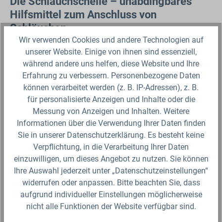
Die Schlauchschelle – unabdingbares
Hilfsmittel zum Anschluss von
Schläuchen
Wir verwenden Cookies und andere Technologien auf
Wenn es sie noch nicht gäbe, müsste sie unbedingt
unserer Website. Einige von ihnen sind essenziell,
erfunden werden – die Schlauchschelle. Das kleine,
während andere uns helfen, diese Website und Ihre
unscheinbare Teil ist für funktionierende
Erfahrung zu verbessern. Personenbezogene Daten
Bewässerungstechnik quasi unentbehrlich. Dabei spielt es
können verarbeitet werden (z. B. IP-Adressen), z. B.
keine Rolle, ob es nun um die Bewässerung im Garten,
für personalisierte Anzeigen und Inhalte oder die
den Anschluss einer Waschmaschine oder ganz
Messung von Anzeigen und Inhalten. Weitere
allgemein um Haustechnik geht. Ohne Schlauchschelle
Informationen über die Verwendung Ihrer Daten finden
wäre der sichere Anschluss eines
Schlauchs
an einen
Sie in unserer Datenschutzerklärung. Es besteht keine
Wasserhahn oder eine Pumpe oft nicht möglich –
Verpflichtung, in die Verarbeitung Ihrer Daten
jedenfalls nicht so einfach und derart kostengünstig. Im
einzuwilligen, um dieses Angebot zu nutzen. Sie können
Prinzip handelt es sich bei einer Schlauchschelle bzw.
Ihre Auswahl jederzeit unter „Datenschutzeinstellungen“
einer Schlauchklemme um einen offenen Metallring, der
widerrufen oder anpassen. Bitte beachten Sie, dass
durch eine Schraube verbunden wird. Zieht man die
aufgrund individueller Einstellungen möglicherweise
Schraube mit einem Schraubenzieher an, dann verkleinert
nicht alle Funktionen der Website verfügbar sind.
sich der Durchmesser des Rings. Er wird also enger. Ein