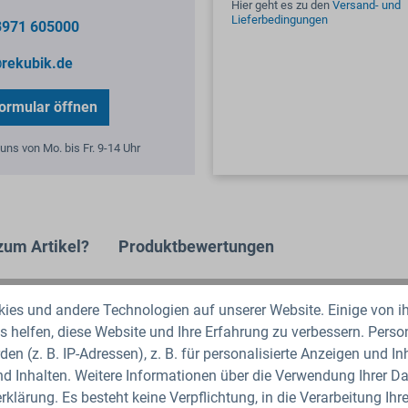
Hier geht es zu den
Versand- und
Lieferbedingungen
3971 605000
rekubik.de
ormular öffnen
uns von Mo. bis Fr. 9-14 Uhr
zum Artikel?
Produktbewertungen
9mm Band (W1) DIN3017"
es und andere Technologien auf unserer Website. Einige von ih
 helfen, diese Website und Ihre Erfahrung zu verbessern. Per
htige Auswahl der Schlauchschelle ist der Außendurchmesser des
den (z. B. IP-Adressen), z. B. für personalisierte Anzeigen und I
d Inhalten. Weitere Informationen über die Verwendung Ihrer Dat
W1, verzink
klärung. Es besteht keine Verpflichtung, in die Verarbeitung Ihre