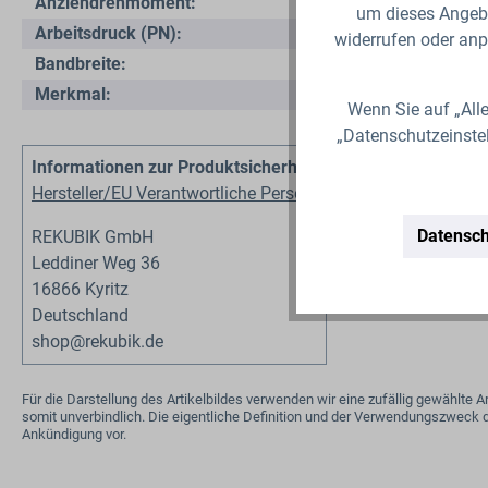
Anziehdrehmoment:
um dieses Angebo
Arbeitsdruck (PN):
widerrufen oder anp
Bandbreite:
Merkmal:
Wenn Sie auf „Alle
„Datenschutzeinste
Informationen zur Produktsicherheit
Hersteller/EU Verantwortliche Person
Datensch
REKUBIK GmbH
Leddiner Weg 36
16866 Kyritz
Deutschland
shop@rekubik.de
Für die Darstellung des Artikelbildes verwenden wir eine zufällig gewählt
somit unverbindlich. Die eigentliche Definition und der Verwendungszweck d
Ankündigung vor.