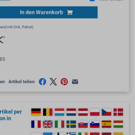
Gib den gewünschten Wert ein oder benutze
In den Warenkorb
sand mit DHL Paket)
85
en
Artikel teilen:
tikel per
on in