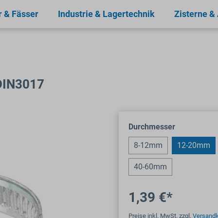
r & Fässer
Industrie & Lagertechnik
Zisterne &
DIN3017
auswählen
Durchmesser
8-12mm
12-20mm
40-60mm
1,39 €*
Preise inkl. MwSt. zzgl.
Versand