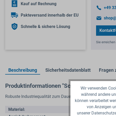
Kauf auf Rechnung
+49 3
Pakteversand innerhalb der EU
shop@
Schnelle & sichere Lösung
Kontaktf
Sie erreichen 
Beschreibung
Sicherheitsdatenblatt
Fragen 
Produktinformationen "Schlauch Klemme 
Wir verwenden Cooki
während andere uns
Robuste Industriequalität zum Dauertiefstpreis. Für die ric
können verarbeitet wer
von Anzeigen un
Material:
unserer Datenschutzer