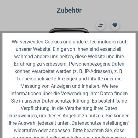
Produktgalerie überspringen
Zubehör
Wir verwenden Cookies und andere Technologien auf
unserer Website. Einige von ihnen sind essenziell,
während andere uns helfen, diese Website und Ihre
Erfahrung zu verbessern. Personenbezogene Daten
können verarbeitet werden (z. B. IP-Adressen), z. B.
für personalisierte Anzeigen und Inhalte oder die
Messung von Anzeigen und Inhalten. Weitere
Informationen über die Verwendung Ihrer Daten finden
IBC Hahnschlüssel für SOTRALENTZ
SC
Sie in unserer Datenschutzerklärung. Es besteht keine
Zylinderhahn DN50
Ha
Verpflichtung, in die Verarbeitung Ihrer Daten
einzuwilligen, um dieses Angebot zu nutzen. Sie können
Der IBC Hahnschlüssel für SOTRALENTZ
Die
Zylinderhahn DN50, passend für Eingangsgewinde
Mat
Ihre Auswahl jederzeit unter „Datenschutzeinstellungen“
d
S60x6 Die Hahnschlüssel sind ideal zum bequemen
Sau
widerrufen oder anpassen. Bitte beachten Sie, dass
Ab- und Anschrauben der Armatur.&nbsp;So…
für
aufgrund individueller Einstellungen möglicherweise