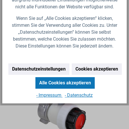
nicht alle Funktionen der Website verfügbar sind.
109,99 €*
1,
Derzeit ist das Produkt nicht verfügbar, wir
Wenn Sie auf „Alle Cookies akzeptieren“ klicken,
benachrichtigen Sie gerne per E-Mail
ben
stimmen Sie der Verwendung aller Cookies zu. Unter
Zum Artikel
„Datenschutzeinstellungen“ können Sie selbst
bestimmen, welche Cookies Sie zulassen möchten.
Diese Einstellungen können Sie jederzeit ändern.
Produktgalerie überspringen
Ähnliche Artikel
Datenschutzeinstellungen
Cookies akzeptieren
Alle Cookies akzeptieren
- Impressum
- Datenschutz