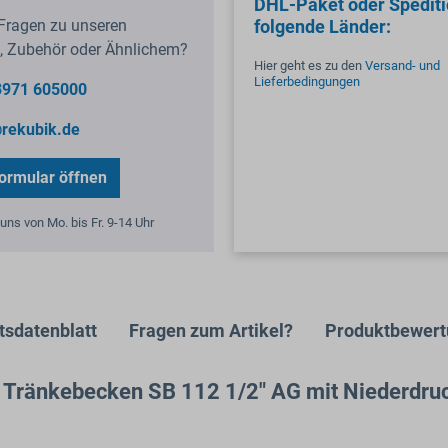
DHL-Paket oder Spediti
Fragen zu unseren
folgende Länder:
, Zubehör oder Ähnlichem?
Hier geht es zu den
Versand- und
Lieferbedingungen
3971 605000
rekubik.de
ormular öffnen
uns von Mo. bis Fr. 9-14 Uhr
tsdatenblatt
Fragen zum Artikel?
Produktbewer
ct Tränkebecken SB 112 1/2" AG mit Niederdr