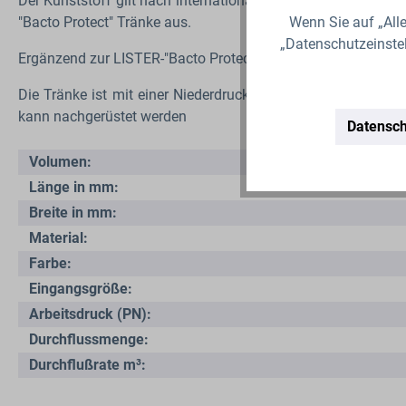
Der Kunststoff gilt nach internationalen Richtlinien als unb
"Bacto Protect" Tränke aus.
Wenn Sie auf „Alle
„Datenschutzeinste
Ergänzend zur LISTER-"Bacto Protect" Stall- und Weidetränk
Die Tränke ist mit einer Niederdruckdüse ausgestattet um d
kann nachgerüstet werden
Datensch
Volumen:
Länge in mm:
Breite in mm:
Material:
Farbe:
Eingangsgröße:
Arbeitsdruck (PN):
Durchflussmenge:
Durchflußrate m³: