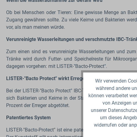
Wenn die Wasseraufnahme zur Gefahr wird
Ob bei Menschen oder Tieren: Eine gewisse Menge an Bakt
Zugang gewähren sollte. Zu viele Keime und Bakterien werde
vor, als man meinen würde.
Verunreinigte Wasserleitungen und verschmutzte IBC-Trän
Zum einen sind es verunreinigte Wasserleitungen und zum 
Tränke wird durch Futter- und Speichelreste für Mikroorga
dagegen vorgehen: mit LISTER-"Bacto-Protect".
LISTER-"Bacto Protect" wirkt Erregern zuverlässig entgege
Wir verwenden Cooki
während andere uns
Bei der LISTER-"Bacto Protect" IBC-Tränke ist der Name Pro
können verarbeitet wer
sich Bakterien und Keime in der Stall- oder Weidetränke k
von Anzeigen un
Prozent der Erreger abgetötet.
unserer Datenschutzer
Patentiertes System
um dieses Angebo
widerrufen oder anp
LISTER-"Bacto-Protect" ist eine patentierte IBC-Tränke – da