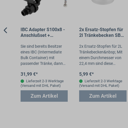
 -
IBC Adapter S100x8 -
2x Ersatz-Stopfen für
Anschlußset +
2l Tränkebecken SB
2"
Ablasshahn für 1/2"
112/113
zer
AG Tränke
Sie sind bereits Besitzer
2x Ersatz-Stopfen für 2L
te
eines IBC (Intermediate
Tränkebecken&nbsp; Mit
Bulk Container) mit
einem Durchmesser von
ann
passender Tränke, dann
22,4 mm sind diese
sset
ist dieses Verbindungsset
passend für unsere 2 Liter
31,99 €*
5,99 €*
die richtige Wahl. Sie
Tränkebecken mit/ohne
;IBC…
erhalten einen IBC…
Frostschutz und unsere…
tage
Lieferzeit 2-3 Werktage
Lieferzeit 2-3 Werktage
t)
(Versand mit DHL Paket)
(Versand mit DHL Paket)
Zum Artikel
Zum Artikel