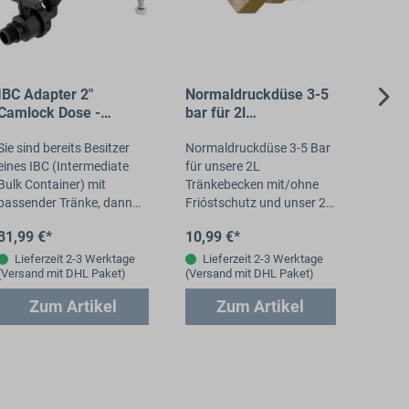
IBC Adapter 2"
Normaldruckdüse 3-5
IBC A
Camlock Dose -
bar für 2l
Ansch
Anschlußset +
Tränkebecken SB
Ablas
Ablasshahn für 1/2"
Sie sind bereits Besitzer
112/113
Normaldruckdüse 3-5 Bar
AG T
Sie si
AG Tränke
eines IBC (Intermediate
für unsere 2L
eines 
Bulk Container) mit
Tränkebecken mit/ohne
Bulk C
passender Tränke, dann
Frióstschutz und unser 2L
passe
ist dieses Verbindungsset
Bacto Protect
ist di
31,99 €*
10,99 €*
25,99
die richtige Wahl. Sie
Tränkebecken.
die ric
erhalten einen&nbsp;IBC…
(SB112/SB113) Um ein
erhal
Lieferzeit 2-3 Werktage
Lieferzeit 2-3 Werktage
Lief
(Versand mit DHL Paket)
(Versand mit DHL Paket)
(Versa
Tränkebecken mit
Niederdruckventil…
Zum Artikel
Zum Artikel