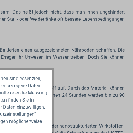
sam. Das heißt jedoch nicht, dass man ihnen ungehindert
iner Stall- oder Weidetränke oft bessere Lebensbedingungen
 Bakterien einen ausgezeichneten Nährboden schaffen. Die
ss Erreger ihr Unwesen im Wasser treiben. Doch Sie können
nen sind essenziell,
sonenbezogene Daten
e aus speziellem Kunststoff auf. Durch das Material können
nhalte oder die Messung
ommen, sterben sie ab. Binnen 24 Stunden werden bis zu 90
en finden Sie in
r Daten einzuwilligen,
utzeinstellungen“
ungen möglicherweise
ubstanzen, Antibiotika oder nanostrukturierten Wirkstoffen.