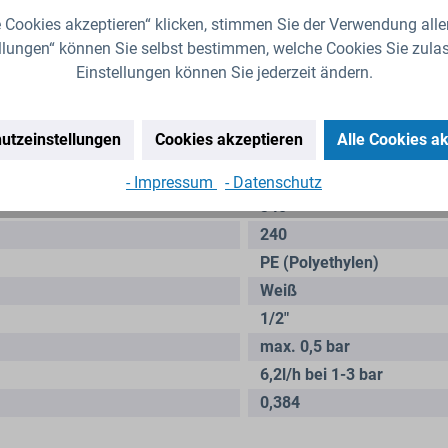
edenklich. Zudem wirken sich Kratzer oder Verbissstellen an der
 Cookies akzeptieren“ klicken, stimmen Sie der Verwendung alle
llungen“ können Sie selbst bestimmen, welche Cookies Sie zula
e erhalten Sie bei uns auch passende IBC-Container. Kommen Sie
Einstellungen können Sie jederzeit ändern.
iese drucklos bis max. 0,5 bar betreiben zu können. Eine
Norma
utzeinstellungen
Cookies akzeptieren
Alle Cookies a
2,3 Liter
- Impressum
- Datenschutz
340
240
PE (Polyethylen)
Weiß
1/2"
max. 0,5 bar
6,2l/h bei 1-3 bar
0,384