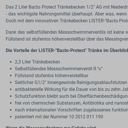
Das 2 Liter Bacto Protect Tränkebecken 1/2" AG mit Niederdr
- das wichtigste Nahrungsmittel überhaupt. Aber was, wenn d
Doch mit dem innovativen Tränkebecken LISTER-"Bacto Prote
Dank des selbstfüllenden Messschwimmerventils ist keine we
Füllstand ist stufenlos höhenverstellbar über das Messingven
Die Vorteile der LISTER-"Bacto-Protect" Tränke im Überblic
2,3 Liter Tränkebecken
Selbstfüllendes Messschwimmerventil R ½“
Füllstand stufenlos höhenverstellbar
Seitlicher G1/2" Innengewinde Reinigungsablaufstutzen
antibakterielle Wirkung für die Dauer von bis zu zehn Ja
Schutzfunktion bleibt auch bei Oberflächenbeschädigu
frei von chemischen Substanzen, Antibiotika und nanost
nach internationalen Vorschriften zugelassenes funktion
patentiert mit der Nummer 10 2012 011 190