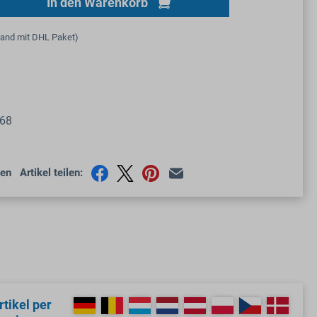
Gib den gewünschten Wert ein oder benutze
In den Warenkorb
sand mit DHL Paket)
68
en
Artikel teilen:
tikel per