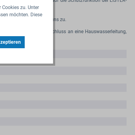
 Oberfläche nicht negativ auf die Schutzfunktion der LISTER-
r Cookies zu. Unter
ssen möchten. Diese
 bei Fragen einfach auf uns zu.
ldruckdüse
, für den Anschluss an eine Hauswasserleitung,
kzeptieren