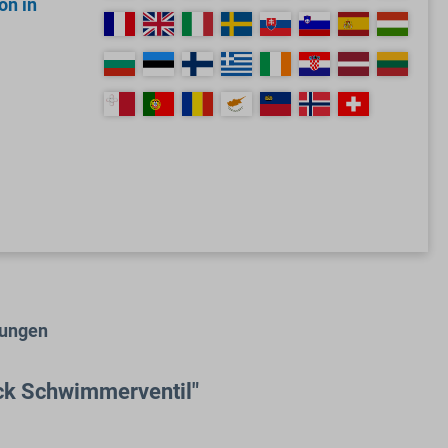
on in
tungen
uck Schwimmerventil"