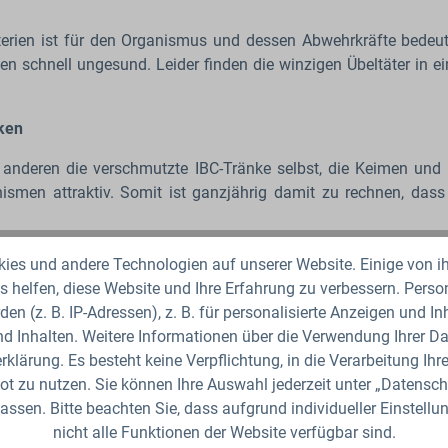
erien ist für den Organismus und dessen Abwehrkräfte bedeut
n schnell ungesund. Leider finden die winzigen Übeltäter in e
ken
anderen die verschmutzte IBC-Tränke selbst, die Keimen und
nismen attraktiv. Somit ist ganzjährig damit zu rechnen, da
n
es und andere Technologien auf unserer Website. Einige von ih
 helfen, diese Website und Ihre Erfahrung zu verbessern. Per
gramm. Das Tränkebecken weist eine antibakterielle Oberfläch
den (z. B. IP-Adressen), z. B. für personalisierte Anzeigen und I
aum vermehren. Sobald sie mit der Oberfläche in Berührung k
d Inhalten. Weitere Informationen über die Verwendung Ihrer Dat
klärung. Es besteht keine Verpflichtung, in die Verarbeitung Ihre
t zu nutzen. Sie können Ihre Auswahl jederzeit unter „Datensch
assen. Bitte beachten Sie, dass aufgrund individueller Einstell
nk ihrer hohen Funktionalität ohne den Einsatz von chemischen S
nicht alle Funktionen der Website verfügbar sind.