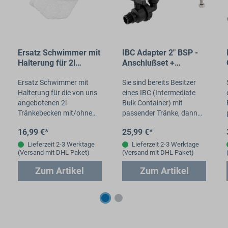
Ersatz Schwimmer mit
IBC Adapter 2" BSP -
Halterung für 2l
Anschlußset +
Tränkebecken SB
Ablasshahn für 1/2"
112/113
Ersatz Schwimmer mit
AG Tränke
Sie sind bereits Besitzer
Halterung für die von uns
eines IBC (Intermediate
angebotenen 2l
Bulk Container) mit
Tränkebecken mit/ohne
passender Tränke, dann
Frostschutz sowie die 2l
ist dieses Verbindungsset
16,99 €*
25,99 €*
Bacto Protect
die richtige Wahl. Sie
Tränkebecken (SB112 +
erhalten einen&nbsp;IBC…
Lieferzeit 2-3 Werktage
Lieferzeit 2-3 Werktage
(Versand mit DHL Paket)
(Versand mit DHL Paket)
SB113 alle Varianten)…
Zum Artikel
Zum Artikel