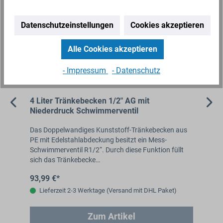
Datenschutzeinstellungen
Cookies akzeptieren
Alle Cookies akzeptieren
- Impressum
- Datenschutz
/2"
4 Liter Tränkebecken 1/2" AG mit
2 
Niederdruck Schwimmerventil
Ni
Das Doppelwandiges Kunststoff-Tränkebecken aus
Das
PE mit Edelstahlabdeckung besitzt ein Mess-
gro
Schwimmerventil R1/2“. Durch diese Funktion füllt
Mes
sich das Tränkebecke…
wie
93,99 €*
65
Lieferzeit 2-3 Werktage (Versand mit DHL Paket)
Zum Artikel