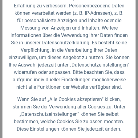
IBC Adapter S100x8 - Anschlußset +
2x
Erfahrung zu verbessern. Personenbezogene Daten
Ablasshahn für 1/2" AG Tränke
11
können verarbeitet werden (z. B. IP-Adressen), z. B.
ulk
Sie sind bereits Besitzer eines IBC (Intermediate Bulk
2x 
für personalisierte Anzeigen und Inhalte oder die
Container) mit passender Tränke, dann ist dieses
ei
Messung von Anzeigen und Inhalten. Weitere
Verbindungsset die richtige Wahl. Sie erhalten einen
für
Informationen über die Verwendung Ihrer Daten finden
IBC…
Fr
Sie in unserer Datenschutzerklärung. Es besteht keine
31,99 €*
5,
Verpflichtung, in die Verarbeitung Ihrer Daten
Lieferzeit 2-3 Werktage (Versand mit DHL Paket)
einzuwilligen, um dieses Angebot zu nutzen. Sie können
Ihre Auswahl jederzeit unter „Datenschutzeinstellungen“
Zum Artikel
widerrufen oder anpassen. Bitte beachten Sie, dass
aufgrund individueller Einstellungen möglicherweise
nicht alle Funktionen der Website verfügbar sind.
Wenn Sie auf „Alle Cookies akzeptieren“ klicken,
stimmen Sie der Verwendung aller Cookies zu. Unter
Produktgalerie überspringen
Ähnliche Artikel
„Datenschutzeinstellungen“ können Sie selbst
bestimmen, welche Cookies Sie zulassen möchten.
Diese Einstellungen können Sie jederzeit ändern.