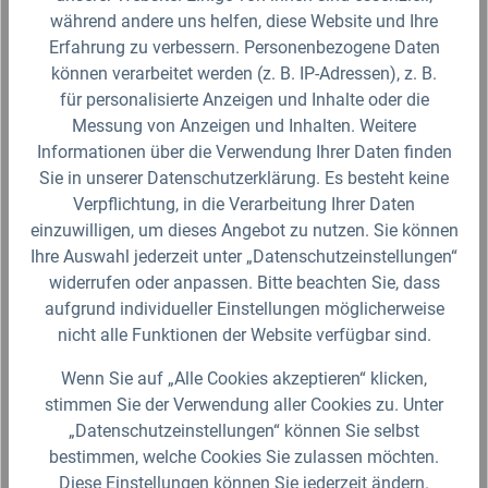
während andere uns helfen, diese Website und Ihre
Erfahrung zu verbessern. Personenbezogene Daten
können verarbeitet werden (z. B. IP-Adressen), z. B.
für personalisierte Anzeigen und Inhalte oder die
Messung von Anzeigen und Inhalten. Weitere
Informationen über die Verwendung Ihrer Daten finden
Sie in unserer Datenschutzerklärung. Es besteht keine
Verpflichtung, in die Verarbeitung Ihrer Daten
einzuwilligen, um dieses Angebot zu nutzen. Sie können
Ihre Auswahl jederzeit unter „Datenschutzeinstellungen“
widerrufen oder anpassen. Bitte beachten Sie, dass
aufgrund individueller Einstellungen möglicherweise
Steckkupplung Schlauchspritze
nicht alle Funktionen der Website verfügbar sind.
Wenn Sie auf „Alle Cookies akzeptieren“ klicken,
Die stufenlos regulierbare Schlauchspritze ist ideal für
stimmen Sie der Verwendung aller Cookies zu. Unter
feines Sprühen oder ein&nbsp;kraftvoller Vollstrahl. Somit
„Datenschutzeinstellungen“ können Sie selbst
passt sich&nbsp;die Schlauchspritze Ihren individuellen…
bestimmen, welche Cookies Sie zulassen möchten.
Diese Einstellungen können Sie jederzeit ändern.